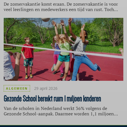
De zomervakantie komt eraan. De zomervakantie is voor
veel leerlingen en medewerkers een tijd van rust. Toch
kunnen zich ook dan ingrijpende gebeurtenissen
voordoen, zoals een plotseling overlijden, een ernstig
ongeluk, brand of vermissing. Op zulke momenten is het
belangrijk dat een school snel en zorgvuldig handelt. Een
goede voorbereiding maakt daarin een groot verschil. Lees
hoe je dat doet en welke ondersteuning het
Calamiteitenteam van School & Veiligheid biedt.
29 april 2026
ALGEMEEN
Gezonde
School bereikt ruim 1 miljoen kinderen
Van de scholen in Nederland werkt 36% volgens de
Gezonde School-aanpak. Daarmee worden 1,1 miljoen
kinderen bereikt. Dat blijkt uit het Jaarrapport Gezonde
School 2025.