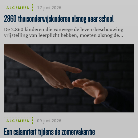
17 juni 2026
ALGEMEEN
2860
thuisonderwijskinderen
alsnog naar school
De 2.860 kinderen die vanwege de levensbeschouwing
vrijstelling van leerplicht hebben, moeten alsnog de
schoolbanken in. Wel krijgen ze de tijd voor een
zorgvuldige overgang. Dat staat in de richtlijn die
beroepsvereniging voor leerplichtprofessionals Ingrado
publiceerde. Eva de Jong (NJi): "Ouders bepalen vanuit hun
overtuiging dat thuisonderwijs beter is voor hun kind.
Maar of dat ook zo is, weet niemand behalve de ouders
zelf."
09 juni 2026
ALGEMEEN
Een calamiteit tijdens de zomervakantie