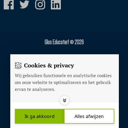
Glos Educatief © 2026
Gerealiseerd door:
Cookies & privacy
Wij gebruiken functionele en analytische cookies
OVER ONS
om onze website te optimaliseren en het gebruik
ADVERTEREN
ervan te analyseren.
PRIVACY POLICY
COOKIES
CONTACT
Ik ga akkoord
Alles afwijzen
COOKIES INSTELLEN