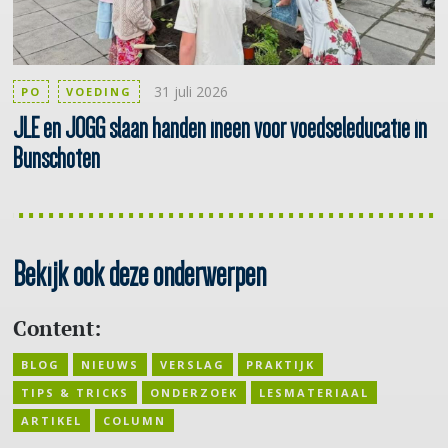
31 juli 2026
PO
VOEDING
JLE en JOGG slaan handen ineen voor
voedseleducatie
in
Bunschoten
Bekijk ook deze onderwerpen
Content:
BLOG
NIEUWS
VERSLAG
PRAKTIJK
TIPS & TRICKS
ONDERZOEK
LESMATERIAAL
ARTIKEL
COLUMN