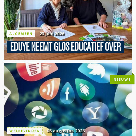
23 juni 2026
ALGEMEEN
EDUYE
NEEMT GLOS EDUCATIEF OVER
NIEUWS
06 augustus 2026
WELBEVINDEN