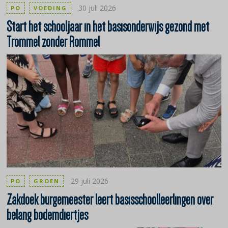
30 juli 2026
PO
VOEDING
Start
het schooljaar in het basisonderwijs gezond met
Trommel zonder Rommel
29 juli 2026
PO
GROEN
Zakdoek
burgemeester leert
basisschoolleerlingen
over
belang bodemdiertjes