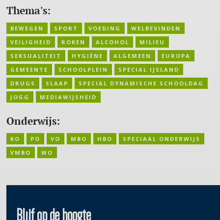
Thema's:
BEWEGEN
SPORT
VOEDING
WELBEVINDEN
VEILIGHEID
ROKEN
ALCOHOL
MILIEU
SEKSUALITEIT
HYGIËNE
ALGEMEEN
EUROPA
GEMEENTE
SCHOOLPLEIN
SPECIAL IJSLAND
DRUGS
SLAAP
SPECIAL DYNAMISCHE SCHOOLDAG
JOGG
MEDIAWIJSHEID
Onderwijs:
KO
PO
VO
MBO
HBO
SPECIAAL ONDERWIJS
VMBO
WO
Blijf op de hoogte