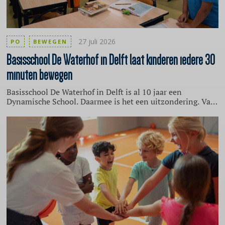
27 juli 2026
PO
BEWEGEN
Basisschool
De Waterhof in Delft laat kinderen iedere 30
minuten bewegen
Basisschool De Waterhof in Delft is al 10 jaar een
Dynamische School. Daarmee is het een uitzondering. Van
de 6500 basisscholen in Nederland zijn slechts 52 een
Dynamische School. In gesprek met Pointer van KRO-
NCRV vertellen vakleerkracht gymnastiek Nick Keijser en
directeur Nora Bolderheij waarom ze het belangrijk
vinden.