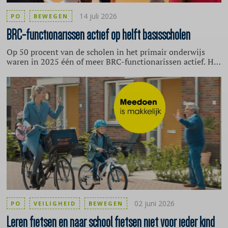
14 juli 2026
PO
BEWEGEN
BRC-functionarissen
actief op helft basisscholen
Op 50 procent van de scholen in het primair onderwijs
waren in 2025 één of meer BRC-functionarissen actief. Het
grootste deel daarvan is een paar keer per jaar actief op de
school. Dat blijkt uit onderzoek van het Mulier Instituut.
Een BRC-functionaris (Brede Regeling Combinatiefuncties)
is een professional, zoals een buurtsportcoach of
cultuurcoach, die sport of cultuur verbindt met andere
sectoren. Ze worden door gemeenten ingezet om een
leven lang gezond, inclusief bewegen en
cultuurbeoefening te stimuleren voor specifieke
doelgroepen.
02 juni 2026
PO
VEILIGHEID
BEWEGEN
Leren
fietsen en naar school fietsen niet voor ieder kind