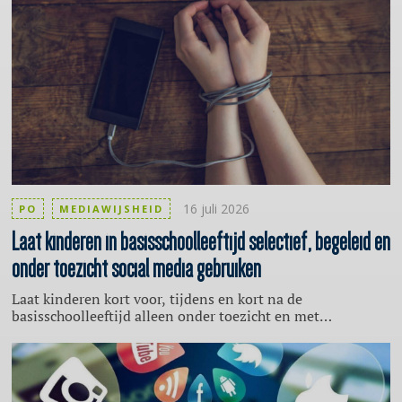
16 juli 2026
PO
MEDIAWIJSHEID
Laat kinderen in
basisschoolleeftijd
selectief, begeleid en
onder toezicht social media gebruiken
Laat kinderen kort voor, tijdens en kort na de
basisschoolleeftijd alleen onder toezicht en met
begeleiding voor hen geschikte sociale media gebruiken.
Dat een van de belangrijkste adviezen van het rapport
Child Safety Online, opgesteld voor de Europese
Commissie.