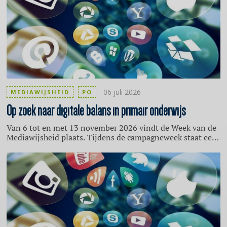
06 juli 2026
MEDIAWIJSHEID
PO
Op zoek naar digitale balans in primair onderwijs
Van 6 tot en met 13 november 2026 vindt de Week van de
Mediawijsheid plaats. Tijdens de campagneweek staat een
gezonde digitale balans centraal. Met als doel mensen
bewust te maken van hun schermtijd en de impact daarvan
op de gezondheid. Voor het primair onderwijs wordt
tijdens deze periode onder andere de bekende serious
game MediaMasters gespeeld.