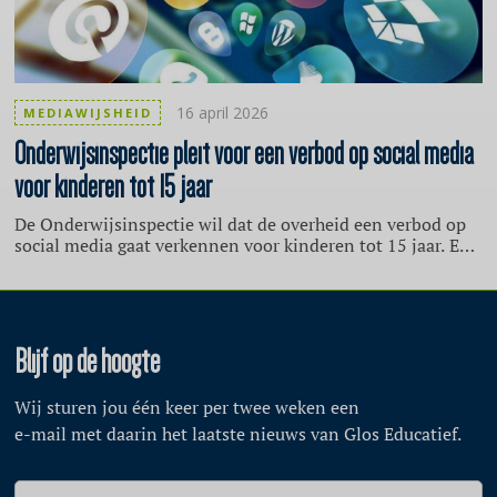
16 april 2026
MEDIAWIJSHEID
Onderwijsinspectie
pleit voor een verbod op social media
voor kinderen tot 15 jaar
De Onderwijsinspectie wil dat de overheid een verbod op
social media gaat verkennen voor kinderen tot 15 jaar. Een
wettelijk verbod kan ouders en scholen volgens de
Onderwijsinspectie ondersteunen in het beschermen van
kinderen. Het verbod is een van de twee aanbevelingen op
het punt Veiligheid in ‘De Staat van het Onderwijs 2026’.
Blijf op de hoogte
Wij sturen jou één keer per twee weken een
e-mail met daarin het laatste nieuws van Glos Educatief.