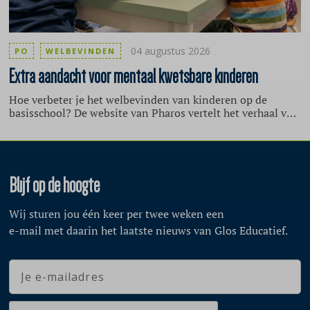
04 augustus 2026
PO
WELBEVINDEN
Extra
aandacht voor mentaal kwetsbare kinderen
Hoe verbeter je het welbevinden van kinderen op de
basisschool? De website van Pharos vertelt het verhaal van
een basisschool in Zoetermeer, die zich actief inzet voor
het verbeteren van het welbevinden van haar leerlingen
met een schoolbrede aanpak. De aanleiding hiervoor is dat
veel kinderen kampen met een kwetsbare mentale
gezondheid. Zij hebben bijvoorbeeld traumatische
Blijf op de hoogte
ervaringen opgedaan door oorlog, armoede,
verwaarlozing, stressvolle thuissituaties of een gebrek aan
Wij sturen jou één keer per twee weken een
emotionele beschikbaarheid van ouders. Volgens de
e-mail met daarin het laatste nieuws van Glos Educatief.
schoolleiding zijn er in veel klassen slechts enkele
leerlingen zonder ingrijpende problemen.