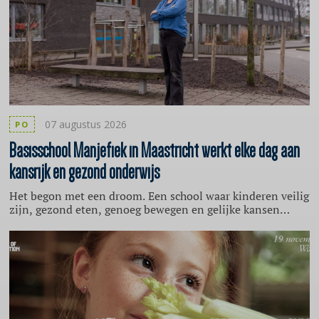
07 augustus 2026
PO
Basisschool
Manjefiek in Maastricht werkt elke dag aan
kansrijk en gezond onderwijs
Het begon met een droom. Een school waar kinderen veilig
zijn, gezond eten, genoeg bewegen en gelijke kansen
krijgen. “Die droom ontstond zo’n 12 jaar geleden bij
Basisschool Manjefiek in Maastricht”, vertelt directeur Kim
Duykaerts-van Duurling in een gesprek met Provincie
Limburg. Later kreeg die droom een naam: Gezonde
Basisschool van de Toekomst.