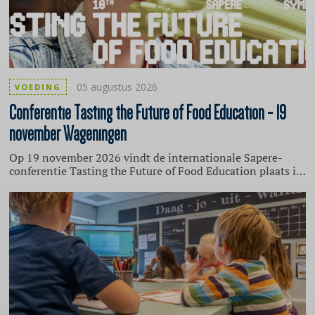
05 augustus 2026
VOEDING
Conferentie
Tasting the Future of Food Education - 19
november Wageningen
Op 19 november 2026 vindt de internationale Sapere-
conferentie Tasting the Future of Food Education plaats in
Wageningen. Professionals, beleidsmakers en
onderzoekers uit verschillende landen komen bijeen om
kennis, ervaringen en ideeën over voedseleducatie uit te
wisselen. Blik terug op ontwikkelingen binnen het
internationale voedseleducatielandschap en kijk vooruit
naar de richting waarin voedseleducatie zich verder kan
ontwikkelen. De conferentie is onder meer interessant
voor professionals in het onderwijs en de kinderopvang.