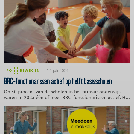
NCRV vertellen vakleerkracht gymnastiek Nick Keijser en
directeur Nora Bolderheij waarom ze het belangrijk
vinden.
14 juli 2026
PO
BEWEGEN
BRC-functionarissen
actief op helft basisscholen
Op 50 procent van de scholen in het primair onderwijs
waren in 2025 één of meer BRC-functionarissen actief. Het
grootste deel daarvan is een paar keer per jaar actief op de
school. Dat blijkt uit onderzoek van het Mulier Instituut.
Een BRC-functionaris (Brede Regeling Combinatiefuncties)
is een professional, zoals een buurtsportcoach of
cultuurcoach, die sport of cultuur verbindt met andere
sectoren. Ze worden door gemeenten ingezet om een