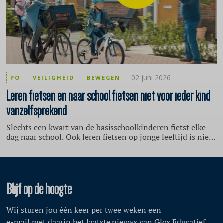
leven lang gezond, inclusief bewegen en
cultuurbeoefening te stimuleren voor specifieke
doelgroepen.
02 juni 2026
PO
VEILIGHEID
BEWEGEN
Leren
fietsen en naar school fietsen niet voor ieder kind
vanzelfsprekend
Slechts een kwart van de basisschoolkinderen fietst elke
dag naar school. Ook leren fietsen op jonge leeftijd is niet
voor alle kinderen vanzelfsprekend. Dit blijkt uit twee
onderzoeken van het Mulier Instituut.
Blijf op de hoogte
Wij sturen jou één keer per twee weken een
e-mail met daarin het laatste nieuws van Glos Educatief.