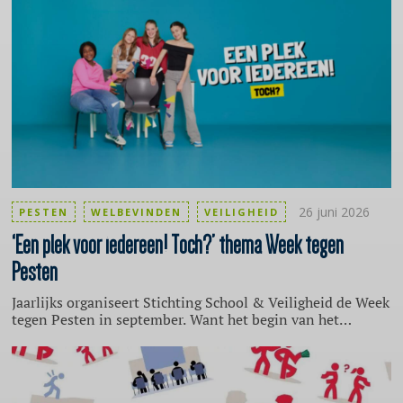
26 juni 2026
PESTEN
WELBEVINDEN
VEILIGHEID
‘Een plek voor iedereen! Toch?’ thema Week tegen
Pesten
Jaarlijks organiseert Stichting School & Veiligheid de Week
tegen Pesten in september. Want het begin van het
schooljaar is hét moment om te werken aan een veilig en
positief schoolklimaat. Dit jaar is de week van 21 tot 25
september 2026. Het thema is ‘Een plek voor iedereen!
Toch?’. Want een school is pas veilig als iedere leerling