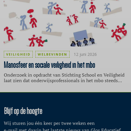
zich gezien, gehoord en gewaardeerd voelt.
12 juni 2026
VEILIGHEID
WELBEVINDEN
Manosfeer
en sociale veiligheid in het mbo
Onderzoek in opdracht van Stichting School en Veiligheid
laat zien dat onderwijsprofessionals in het mbo steeds
vaker invloed van online ontwikkelingen,
maatschappelijke onzekerheid en groepsdynamiek van de
manosfeer ervaren in het mbo. De professionals in het
mbo maken zich zorgen en vragen zich af wat dit betekent
voor de sociale veiligheid in het mbo. De website klimmbo
Blijf op de hoogte
zet het op een rijtje en benoemt aandachtspunten.
Wij sturen jou één keer per twee weken een
e-mail met daarin het laatste nieuws van Glos Educatief.