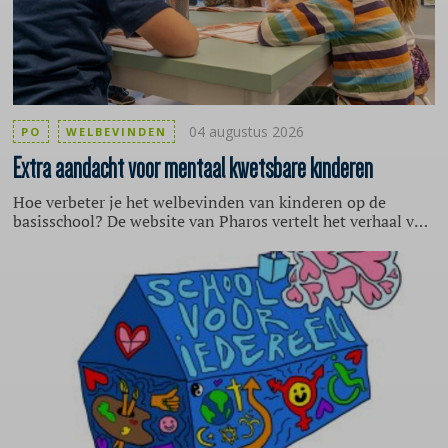
toepassen.
04 augustus 2026
PO
WELBEVINDEN
Extra
aandacht voor mentaal kwetsbare kinderen
Hoe verbeter je het welbevinden van kinderen op de
basisschool? De website van Pharos vertelt het verhaal van
een basisschool in Zoetermeer, die zich actief inzet voor
het verbeteren van het welbevinden van haar leerlingen
met een schoolbrede aanpak. De aanleiding hiervoor is dat
veel kinderen kampen met een kwetsbare mentale
gezondheid. Zij hebben bijvoorbeeld traumatische
ervaringen opgedaan door oorlog, armoede,
verwaarlozing, stressvolle thuissituaties of een gebrek aan
emotionele beschikbaarheid van ouders. Volgens de
schoolleiding zijn er in veel klassen slechts enkele
leerlingen zonder ingrijpende problemen.