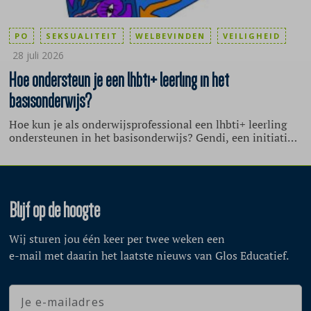
PO
SEKSUALITEIT
WELBEVINDEN
VEILIGHEID
28 juli 2026
Hoe ondersteun je een lhbti+ leerling in het
basisonderwijs?
Hoe kun je als onderwijsprofessional een lhbti+ leerling
ondersteunen in het basisonderwijs? Gendi, een initiatief
van de Stichting School & Veiligheid, geeft zes tips.
Blijf op de hoogte
Wij sturen jou één keer per twee weken een
e-mail met daarin het laatste nieuws van Glos Educatief.