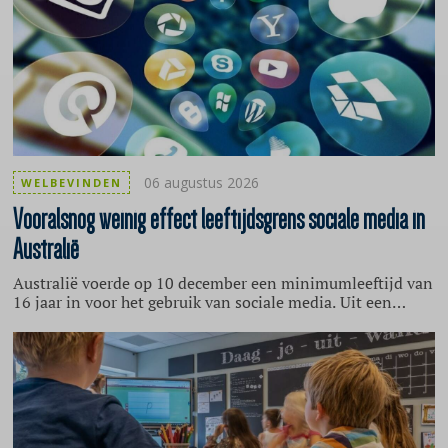
06 augustus 2026
WELBEVINDEN
Vooralsnog
weinig effect leeftijdsgrens sociale media in
Australië
Australië voerde op 10 december een minimumleeftijd van
16 jaar in voor het gebruik van sociale media. Uit een
eerste evaluatie van de toezichthouder eSafety blijkt dat de
directe effecten nog beperkt zijn. Het percentage jongeren
onder de 16 jaar dat sociale media gebruikt, daalde slechts
licht, van bijna 86 naar ruim 81 procent. Ook nam het
aantal kinderen met een eigen account af, maar veel
bestaande accounts bleven actief doordat sociale
mediaplatforms nog geen effectieve leeftijdscontrole