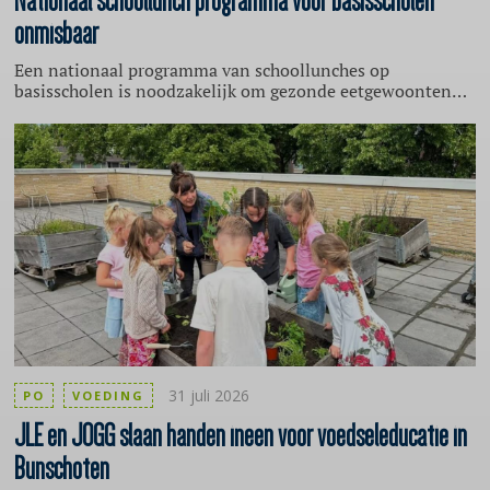
Nationaal
schoollunch programma voor basisscholen
onmisbaar
Een nationaal programma van schoollunches op
basisscholen is noodzakelijk om gezonde eetgewoonten
bij kinderen te bevorderen. Dat blijkt uit een onderzoek
naar de impact van gezonde schoollunches dat Deloitte in
2024 deed in samenwerking met Kokkerelli Kids University
for Food & Health en Universiteit Maastricht. De
uitkomsten zijn nog altijd relevant.
31 juli 2026
PO
VOEDING
JLE en JOGG slaan handen ineen voor
voedseleducatie
in
Bunschoten