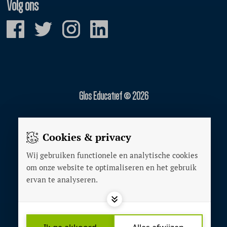
Volg ons
Glos Educatief © 2026
Gerealiseerd door:
Cookies & privacy
Wij gebruiken functionele en analytische cookies
OVER ONS
om onze website te optimaliseren en het gebruik
ADVERTEREN
ervan te analyseren.
PRIVACY POLICY
COOKIES
CONTACT