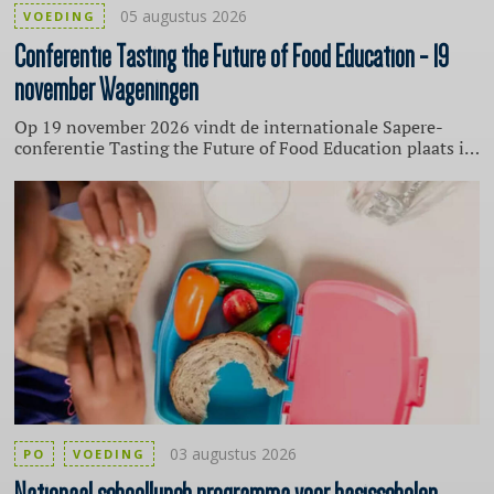
05 augustus 2026
VOEDING
Conferentie
Tasting the Future of Food Education - 19
november Wageningen
Op 19 november 2026 vindt de internationale Sapere-
conferentie Tasting the Future of Food Education plaats in
Wageningen. Professionals, beleidsmakers en
onderzoekers uit verschillende landen komen bijeen om
kennis, ervaringen en ideeën over voedseleducatie uit te
wisselen. Blik terug op ontwikkelingen binnen het
internationale voedseleducatielandschap en kijk vooruit
naar de richting waarin voedseleducatie zich verder kan
ontwikkelen. De conferentie is onder meer interessant
voor professionals in het onderwijs en de kinderopvang.
03 augustus 2026
PO
VOEDING