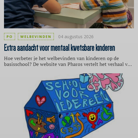
04 augustus 2026
PO
WELBEVINDEN
Extra
aandacht voor mentaal kwetsbare kinderen
Hoe verbeter je het welbevinden van kinderen op de
basisschool? De website van Pharos vertelt het verhaal van
een basisschool in Zoetermeer, die zich actief inzet voor
het verbeteren van het welbevinden van haar leerlingen
met een schoolbrede aanpak. De aanleiding hiervoor is dat
veel kinderen kampen met een kwetsbare mentale
gezondheid. Zij hebben bijvoorbeeld traumatische
ervaringen opgedaan door oorlog, armoede,
verwaarlozing, stressvolle thuissituaties of een gebrek aan
emotionele beschikbaarheid van ouders. Volgens de
schoolleiding zijn er in veel klassen slechts enkele
leerlingen zonder ingrijpende problemen.