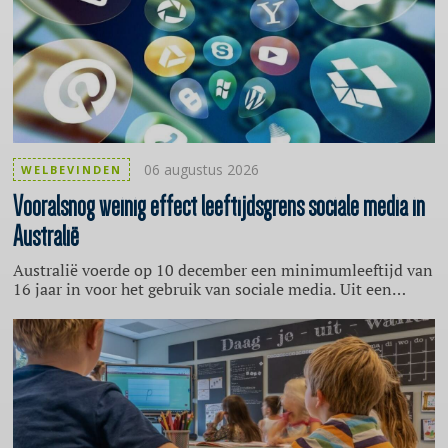
06 augustus 2026
WELBEVINDEN
Vooralsnog
weinig effect leeftijdsgrens sociale media in
Australië
Australië voerde op 10 december een minimumleeftijd van
16 jaar in voor het gebruik van sociale media. Uit een
eerste evaluatie van de toezichthouder eSafety blijkt dat de
directe effecten nog beperkt zijn. Het percentage jongeren
onder de 16 jaar dat sociale media gebruikt, daalde slechts
licht, van bijna 86 naar ruim 81 procent. Ook nam het
aantal kinderen met een eigen account af, maar veel
bestaande accounts bleven actief doordat sociale
mediaplatforms nog geen effectieve leeftijdscontrole
toepassen.