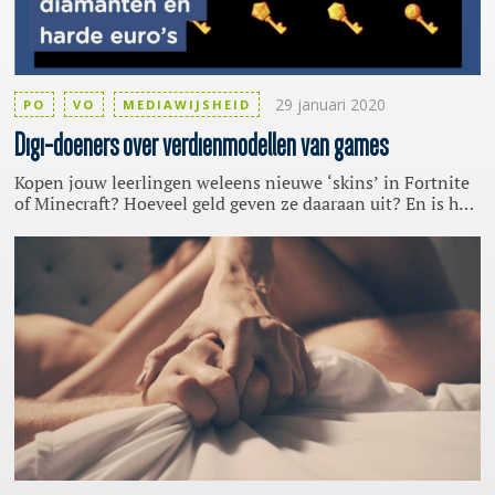
29 januari 2020
PO
VO
MEDIAWIJSHEID
Digi-doeners
over
verdienmodellen
van games
Kopen jouw leerlingen weleens nieuwe ‘skins’ in Fortnite
of Minecraft? Hoeveel geld geven ze daaraan uit? En is het
cool om dit te kopen? LessonUp stelde een aantal Digi-
doeners samen.