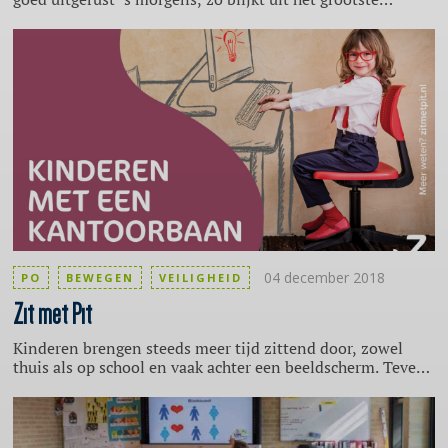
slaaponderzoek tot nu toe, door de Hersenstichting.
Slechte slaap heeft effect op de leerprestaties, stemming,
risicogedrag en ongezonde eetgewoontes van jongeren.
Daarom is in september 2018 het lespakket Charge Your
Brainzzz gelanceerd. Het pakket, ontwikkeld door
Chrono@work in opdracht van de Hersenstichting,
informeert jongeren over het belang van slaap voor
gezonde hersenen en stimuleert hen hun eigen
slaapgedrag te verbeteren.
04 december 2018
PO
BEWEGEN
VEILIGHEID
Zit met Pit
Kinderen brengen steeds meer tijd zittend door, zowel
thuis als op school en vaak achter een beeldscherm. Teveel
en vooral verkeerd zitten kan leiden tot allerlei
lichamelijke problemen zoals pijnklachten,
houdingsproblemen, overgewicht en RSI: ellende die we
onze kinderen graag willen besparen.