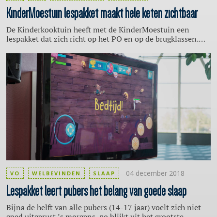
KinderMoestuin
lespakket maakt hele keten zichtbaar
De Kinderkooktuin heeft met de KinderMoestuin een
lespakket dat zich richt op het PO en op de brugklassen.
Het pakket maakt de hele keten van zaaien, verzorgen van
plantjes, oogsten en koken zichtbaar.
04 december 2018
VO
WELBEVINDEN
SLAAP
Lespakket
leert pubers het belang van goede slaap
Bijna de helft van alle pubers (14-17 jaar) voelt zich niet
goed uitgerust ’s morgens, zo blijkt uit het grootste