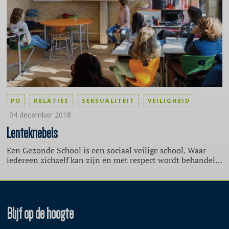
PO
RELATIES
SEKSUALITEIT
VEILIGHEID
04 december 2018
Lentekriebels
Een Gezonde School is een sociaal veilige school. Waar
iedereen zichzelf kan zijn en met respect wordt behandeld.
Seksuele vorming in het basisonderwijs draagt bij aan een
sociaal veilig klimaat en respectvolle omgang. Hoe doe je
dat als school? Een mooie opstart is de Week van de
Lentekriebels.
Blijf op de hoogte