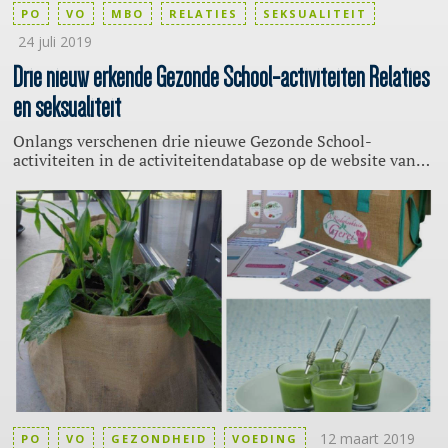
PO
VO
MBO
RELATIES
SEKSUALITEIT
24 juli 2019
Drie nieuw erkende Gezonde
School-activiteiten
Relaties
en seksualiteit
Onlangs verschenen drie nieuwe Gezonde School-
activiteiten in de activiteitendatabase op de website van
Gezonde School. Het gaat om de onderstaande activiteiten
voor het thema Relaties en seksualiteit:
12 maart 2019
PO
VO
GEZONDHEID
VOEDING