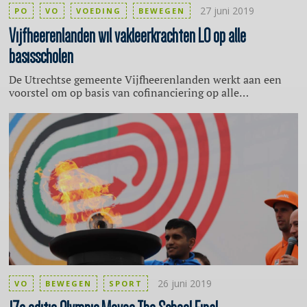
27 juni 2019
PO
VO
VOEDING
BEWEGEN
Vijfheerenlanden
wil
vakleerkrachten
LO op alle
basisscholen
De Utrechtse gemeente Vijfheerenlanden werkt aan een
voorstel om op basis van cofinanciering op alle
basisscholen in de gemeente vakleerkrachten lichamelijk
onderwijs aan te stellen. Op deze manier wil de gemeente
gezonde leefstijl bij de basis aanpakken. Bovendien wil de
gemeente inzetten op kwalitatief goed en voldoende
bewegingsonderwijs.
26 juni 2019
VO
BEWEGEN
SPORT