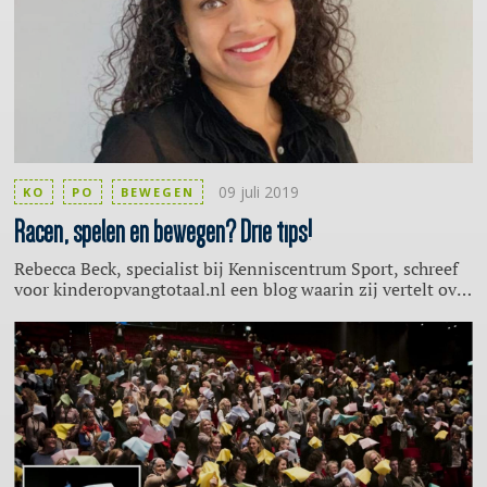
laten bewegen.
09 juli 2019
KO
PO
BEWEGEN
Racen,
spelen en bewegen? Drie tips!
Rebecca Beck, specialist bij Kenniscentrum Sport, schreef
voor kinderopvangtotaal.nl een blog waarin zij vertelt over
haar belevenissen bij het in beweging brengen van haar
kinderen (4 en 1,5). De belangrijkste boodschap? Meer
beweging in de dag brengen hoeft niet ingewikkeld te zijn.
Rebecca heeft hiervoor drie tips.