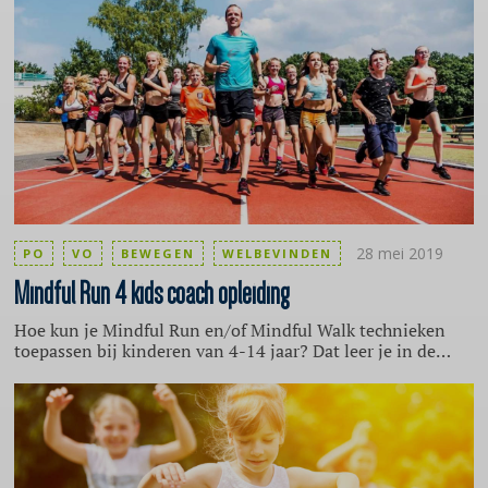
Opvoeden.nl.
28 mei 2019
PO
VO
BEWEGEN
WELBEVINDEN
Mindful
Run 4 kids coach opleiding
Hoe kun je Mindful Run en/of Mindful Walk technieken
toepassen bij kinderen van 4-14 jaar? Dat leer je in de
praktijkgerichte opleiding van 2 dagen van Mindful Run,
een initiatief van Martijn Mensink en Dianne Schutmaat.
De cursus wordt gegeven op donderdag 22 en vrijdag 23
augustus in Arnhem. Beide dagen van 10 uur ’s ochtends
tot ongeveer vier uur ’s middags.