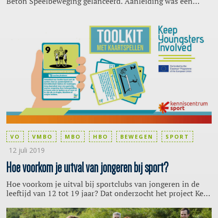
Beton Speelbeweging gelanceerd. Aanleiding was een
onderzoek van Kantar waaruit bleek dat 50 procent van de
kinderen de voorkeur geven aan digitale
speelmogelijkheden. Bovendien kwam Jantje Beton in
contact met twee Brabantse broertjes, Jelle (11) en Mels (8)
die in de meivakantie de uitdaging aangingen om niet te
gamen maar juist meer buiten te spelen.
VO
VMBO
MBO
HBO
BEWEGEN
SPORT
12 juli 2019
Hoe voorkom je uitval van jongeren bij sport?
Hoe voorkom je uitval bij sportclubs van jongeren in de
leeftijd van 12 tot 19 jaar? Dat onderzocht het project Keep
Youngsters Involved waarbij zes landen samenwerkten en
waarbij vanuit Nederland de Erasmus Universiteit