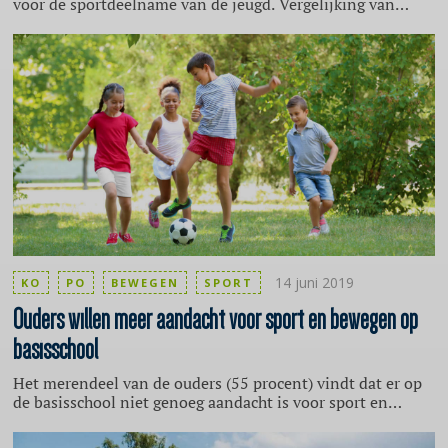
voor de sportdeelname van de jeugd. Vergelijking van
sportdeelnamecijfers uit 2003 met die uit 2017 door het
Mulier Instituut laat echter zien dat de sportdeelname bij
de jeugd constant is gebleven.
14 juni 2019
KO
PO
BEWEGEN
SPORT
Ouders
willen meer aandacht voor sport en bewegen op
basisschool
Het merendeel van de ouders (55 procent) vindt dat er op
de basisschool niet genoeg aandacht is voor sport en
bewegen en zou dit graag anders zien. Dat blijkt uit een
peiling van het Kenniscentrum Sport samen met Stichting