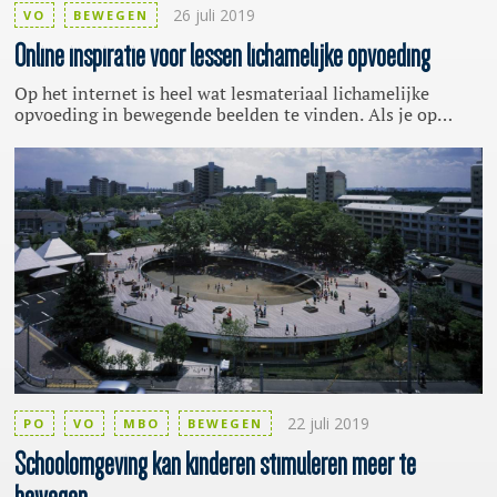
26 juli 2019
VO
BEWEGEN
Online
inspiratie voor lessen lichamelijke opvoeding
Op het internet is heel wat lesmateriaal lichamelijke
opvoeding in bewegende beelden te vinden. Als je op
YouTube gaat zoeken komt dat vaak uit veel verschillende
internationale bronnen. De Nederlandse leraar
lichamelijke opvoeding Rob Nieuwenhuis heeft nu op zijn
YouTube-kanaal Gym Idee zo’n 260 ideeën verdeeld in
thema’s voor gymlessen gezet. De database is gratis
toegankelijk.
22 juli 2019
PO
VO
MBO
BEWEGEN
Schoolomgeving
kan kinderen stimuleren meer te
bewegen