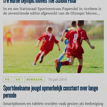
17e editie Olympic Moves The School Final
In en om Nationaal Sportcentrum Papendal in Arnhem is
de zeventiende editie afgewerkt van de Olympic Moves
The School Final. Tijdens OMTSF streden 6.000
middelbare scholieren om het nationaal kampioenschap
voor scholen in verschillende sporten. Aan het einde van
de dag waren alle winnaars van de nationale
schoolsportcompetitie 2018-2019 bekend.
18 juni 2019
PO
VO
BEWEGEN
Sportdeelname
jeugd opmerkelijk constant over lange
periode
Smartphones en tablets worden vaak gezien als bedreiging