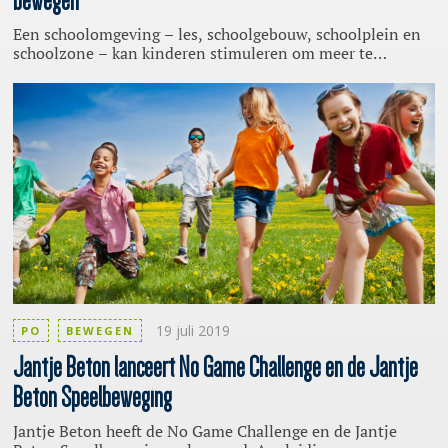
Een schoolomgeving – les, schoolgebouw, schoolplein en
schoolzone – kan kinderen stimuleren om meer te
bewegen. Onderzoek wijst bovendien uit dat meer
beweging kinderen beter maakt in rekenen en wiskunde en
ervoor zorgt dat ze geconcentreerder zijn. Bovendien heeft
het volgens leerkrachten een positieve invloed op de sfeer,
het gedrag en de aandacht van de kinderen in de klas.
19 juli 2019
PO
BEWEGEN
Jantje
Beton lanceert No Game Challenge en de Jantje
Beton Speelbeweging
Jantje Beton heeft de No Game Challenge en de Jantje