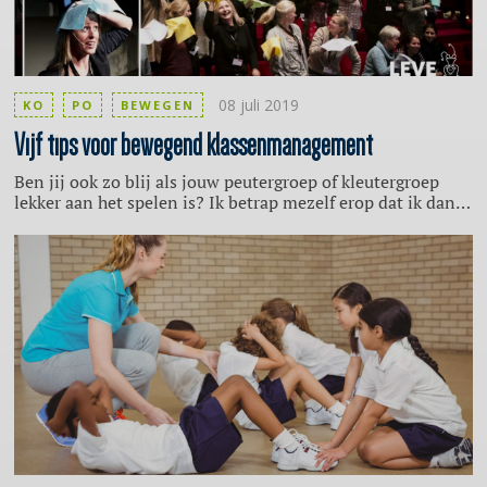
08 juli 2019
KO
PO
BEWEGEN
Vijf tips voor bewegend klassenmanagement
Ben jij ook zo blij als jouw peutergroep of kleutergroep
lekker aan het spelen is? Ik betrap mezelf erop dat ik dan
echt even diep ademhaal en een slok thee neem. Een
heerlijk moment om even van te genieten. Als je
bewegend gaat leren met peuters en kleuters, vraagt het
wel iets anders van jouw klassenmanagement om deze
enthousiastelingen ‘bij de les’ te houden. En dan nog de
muziek erbij. Benieuwd naar de aanpak? Ik deel mijn vijf
gouden tips met je, want het werkt ook met 800
professionals op een congres.