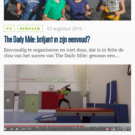
02 augustus 2019
PO
BEWEGEN
The Daily Mile: briljant in zijn eenvoud?
Eenvoudig te organiseren en niet duur, dat is in feite de
clou van het succes van The Daily Mile: gewoon een
kwartiertje rennen onder schooltijd. In Nederland hebben
honderden scholen zich binnen drie jaar verbonden aan
het in Schotland ontstane concept, wereldwijd doen al
bijna 9.000 scholen mee. Simpel? Een tijdelijke hype?
Dankzij de tijdgeest, partijen die zich er vierkant achter
scharen en een goede marketing lijkt The Daily Mile
opeens geniaal bedacht en ongekende mogelijkheden te
hebben.