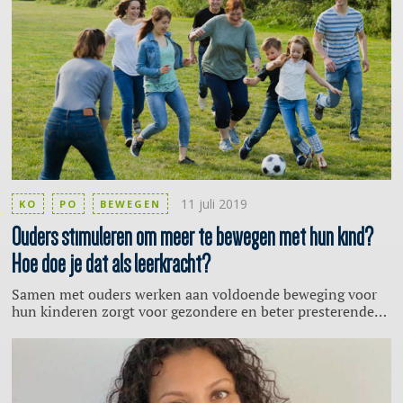
Rotterdam betrokken was. Het leidde onder meer tot een
toolkit met een kaartspel, waarin 14 uitvalfactoren worden
benoemd, inclusief acties die professionals in de sport die
met jongeren en jongvolwassenen werken kunnen
gebruiken. Maar ook voor sportclubs biedt het kaartspel
handvatten om jongeren te (blijven) motiveren, het
jeugdbeleid te verbeteren en een sportclub-actieplan op te
stellen.
11 juli 2019
KO
PO
BEWEGEN
Ouders
stimuleren om meer te bewegen met hun kind?
Hoe doe je dat als leerkracht?
Samen met ouders werken aan voldoende beweging voor
hun kinderen zorgt voor gezondere en beter presterende
leerlingen. Waar eerder de school en de ouders los van
elkaar stonden in het stimuleren van beweging bij de
kinderen, gaan we nu steeds meer naar advisering 3.0. De
school informeert niet alleen, maar werkt daadwerkelijk
samen met de ouders om de leerlingen zo veel mogelijk te