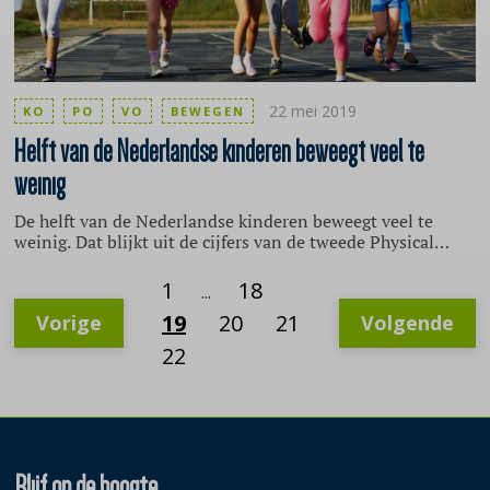
22 mei 2019
KO
PO
VO
BEWEGEN
Helft
van de Nederlandse kinderen beweegt veel te
weinig
De helft van de Nederlandse kinderen beweegt veel te
weinig. Dat blijkt uit de cijfers van de tweede Physical
Activity Report Card. De Nederlandse 2018 Physical
Activity Report Card voor kinderen en jongeren werd
1
18
...
onlangs gepresenteerd tijdens het kennisevent Beweeg het
19
20
21
Vorige
Volgende
Door in het Amsterdome.
22
Blijf op de hoogte