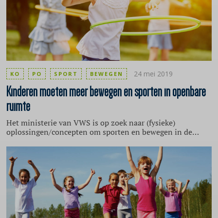
24 mei 2019
KO
PO
SPORT
BEWEGEN
Kinderen
moeten meer bewegen en sporten in openbare
ruimte
Het ministerie van VWS is op zoek naar (fysieke)
oplossingen/concepten om sporten en bewegen in de
openbare ruimte nog makkelijker, leuker en beter te
maken. Specifiek voor de jongsten onder ons. Het
gemiddeld aantal speeluren van een kind is de afgelopen
30 jaar namelijk drastisch gedaald van 15.000 naar 1.700
uur in 2015. Dat is geen goed nieuws, want het
overgewicht onder kinderen neemt toe en de motorische
vaardigheden nemen af. Initiatieven kunnen worden
ingediend tot en met 27 mei 17.00.